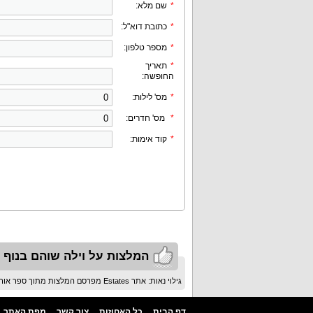
*
שם מלא:
*
כתובת דוא"ל:
*
מספר טלפון:
*
תאריך
החופשה:
*
מס' לילות:
*
מס' חדרים:
*
קוד אימות:
המלצות על וילה שוהם בנוף 
גילוי נאות: אתר Estates מפרסם המלצות מתוך ספר אורחים בלבד ולא מפרסם ביקורות
דף הבית
כל האחוזות
צור קשר
מפת האתר