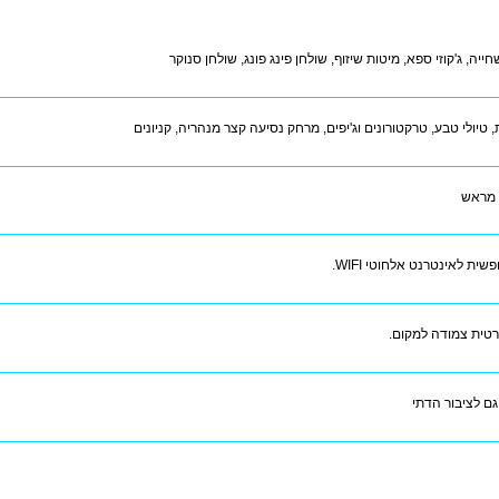
ייה, ג'קוזי ספא, מיטות שיזוף, שולחן פינג פונג, שולחן סנוקר
 טיולי טבע, טרקטורונים וג'יפים, מרחק נסיעה קצר מנהריה, קניונים
 מראש
שית לאינטרנט אלחוטי WIFI.
רטית צמודה למקום.
ם לציבור הדתי