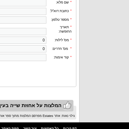
*
שם מלא:
*
כתובת דוא"ל:
*
מספר טלפון:
*
תאריך
החופשה:
*
מס' לילות:
*
מס' חדרים:
*
קוד אימות:
המלצות על אחוזת שייה בעין
גילוי נאות: אתר Estates מפרסם המלצות מתוך ספר אורחים בלבד ולא מפרסם ביקורות
דף הבית
כל האחוזות
צור קשר
מפת האתר