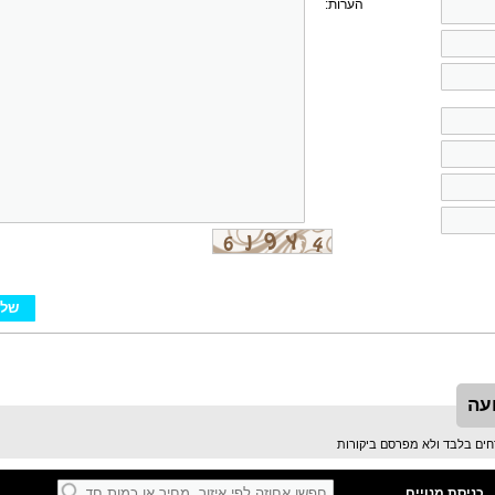
הערות:
עה
כניסת מנויים