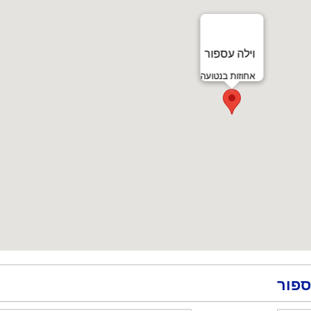
וילה עספור
אחוזות בנטועה
ספור