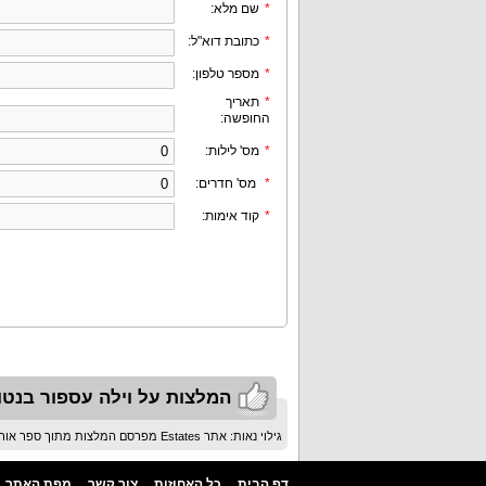
*
שם מלא:
*
כתובת דוא"ל:
*
מספר טלפון:
*
תאריך
החופשה:
*
מס' לילות:
*
מס' חדרים:
*
קוד אימות:
המלצות על וילה עספור בנטו
גילוי נאות: אתר Estates מפרסם המלצות מתוך ספר אורחים בלבד ולא מפרסם ביקורות
דף הבית
כל האחוזות
צור קשר
מפת האתר