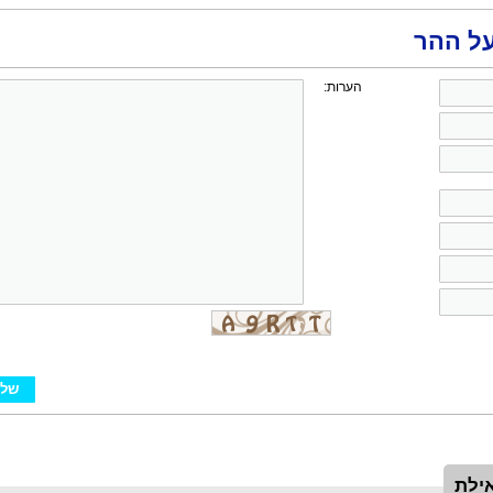
על ההר
הערות:
ילת