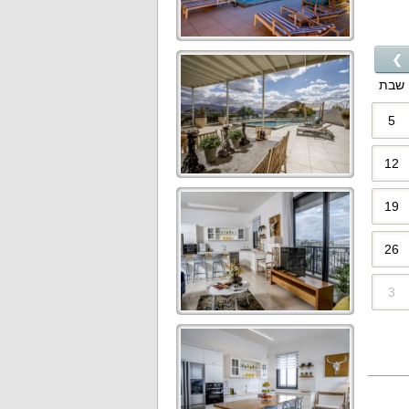
❯
שבת
5
12
19
26
3