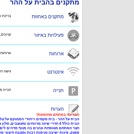
מתקנים בהבית על ההר
בריכת שח
מתקנים באחוזת
קניונים,
פעילויות באיזור
ארוחות 
ארוחות
גישה חופ
אינטרנט
חנייה מ
חנייה
הערות
הבריכה במתחם מחוממת!
הבית על ההר - בית מקסים וייחודי הממוקם על צלע
הבית כולל 4 חדרי שינה מרווחים ומעוצבים, סלון משקיף לנוף, מטבח מאובזר קומפלט ופינת אוכל.
חצר המתחם מטופחת ונהנים בה מנוף מדהים לים ול
מפנק, פינות ישיבה נעימות רבות ומטבח חיצוני מק